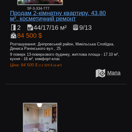
SF-3-334-777
Продам 2-кімнатну квартиру, 43.80
м², косметичний ремонт
2
44/17/16 м²
9/13
84 500 $
Розташування: Дніпровський район, Микільська Слобідка,
Дениса Рачінського вул., 25
9 поверх 13-поверхового будинку, житлова площа - 17.10 м²,
кухня - 16 м², комфорт-клас
Ціна: 84 500 $
(≈1 929 $ за м²)
Мапа