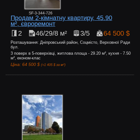
SF-3-344-726
Продам 2-кімнатну квартиру, 45.90
м², євроремонт
2
46/29/8 м²
3/5
64 500 $
Розташування: Дніпровський район, Соцмісто, Верховної Ради
бул.
3 поверх в 5-поверхівці, житлова площа - 29.20 м², кухня - 7.50
м², економ-клас
Ціна: 64 500 $
(≈1 405 $ за м²)