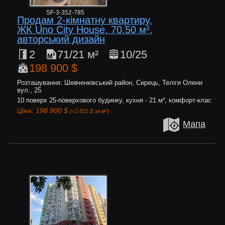
SF-3-352-785
Продам 2-кімнатну квартиру,
ЖК Uno City House, 70.50 м²,
авторський дизайн
2
71/21 м²
10/25
198 900 $
Розташування: Шевченківський район, Сирець, Теліги Олени
вул., 25
10 поверх 25-поверхового будинку, кухня - 21 м², комфорт-клас
Ціна: 198 900 $
(≈2 821 $ за м²)
Мапа