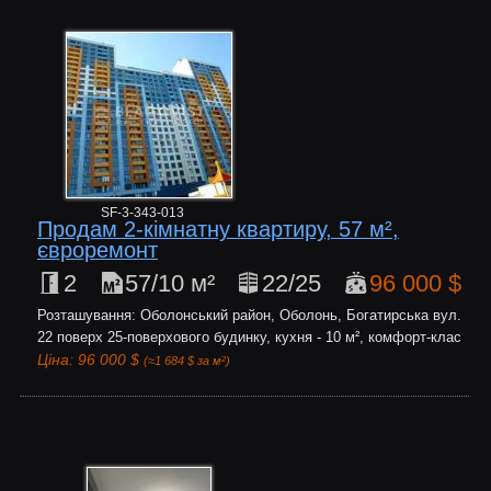
SF-3-343-013
Продам 2-кімнатну квартиру, 57 м²,
євроремонт
2
57/10 м²
22/25
96 000 $
Розташування: Оболонський район, Оболонь, Богатирська вул.
22 поверх 25-поверхового будинку, кухня - 10 м², комфорт-клас
Ціна: 96 000 $
(≈1 684 $ за м²)