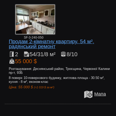
SF-3-240-050
Продам 2-кімнатну квартиру, 54 м²,
радянський ремонт
2
54/31/8 м²
8/10
55 000 $
Розташування: Деснянський район, Троєщина, Червоної Калини
пр-т, 93Б
8 поверх 10-поверхового будинку, житлова площа - 30.50 м²,
кухня - 8 м², економ-клас
Ціна: 55 000 $
(≈1 019 $ за м²)
Мапа