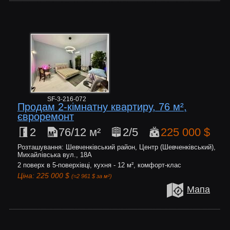
SF-3-216-072
Продам 2-кімнатну квартиру, 76 м²,
євроремонт
2
76/12 м²
2/5
225 000 $
Розташування: Шевченківський район, Центр (Шевченківський),
Михайлівська вул., 18А
2 поверх в 5-поверхівці, кухня - 12 м², комфорт-клас
Ціна: 225 000 $
(≈2 961 $ за м²)
Мапа