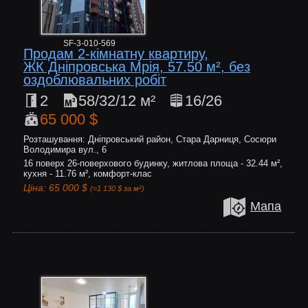
SF-3-010-569
Продам 2-кімнатну квартиру,
ЖК Дніпровська Мрія, 57.50 м², без
оздоблювальних робіт
2
58/32/12 м²
16/26
65 000 $
Розташування: Дніпровський район, Стара Дарниця, Сосюри
Володимира вул., 6
16 поверх 26-поверхового будинку, житлова площа - 32.44 м²,
кухня - 11.76 м², комфорт-клас
Ціна: 65 000 $
(≈1 130 $ за м²)
Мапа