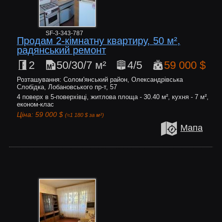
SF-3-343-787
Продам 2-кімнатну квартиру, 50 м²,
радянський ремонт
2
50/30/7 м²
4/5
59 000 $
Розташування: Солом'янський район, Олександрівська
Слобідка, Лобановського пр-т, 57
4 поверх в 5-поверхівці, житлова площа - 30.40 м², кухня - 7 м²,
економ-клас
Ціна: 59 000 $
(≈1 180 $ за м²)
Мапа