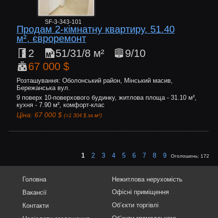
SF-3-343-101
Продам 2-кімнатну квартиру, 51.40
м², євроремонт
2
51/31/8 м²
9/10
67 000 $
Розташування: Оболонський район, Мінський масив,
Бережанська вул.
9 поверх 10-поверхового будинку, житлова площа - 31.10 м²,
кухня - 7.90 м², комфорт-клас
Ціна: 67 000 $
(≈1 304 $ за м²)
1
2
3
4
5
6
7
8
9
Оголошень:
172
Головна
Нежитлова нерухомість
Офісні приміщення
Вакансії
Об’єкти торгівлі
Контакти