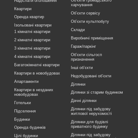
Об’єкти громадського
Надіслати оголошення
харчування
Квартири
Об’єкти сервісу
Оренда квартир
Об’єкти культпобуту
Ізольовані квартири
Склади
1 кімнатні квартири
Виробничі приміщення
2 кімнатні квартири
Гараж/паркінг
3 кімнатні квартири
Об’єкти сільгосп
4 кімнатні квартири
призначення
Багатокімнатні квартири
Інші об’єкти
Квартири в новобудовах
Недобудовані об’єкти
Апартаменти
Ділянки
Квартири в незданих
Ділянки зі старим будинком
новобудовах
Дачні ділянки
Готельки
Ділянки під забудову
Підселення
житлової нерухомості
Будинки
Ділянки для будівлі
приватного будинку
Оренда будинків
Ділянки під забудову
Цілі будинки