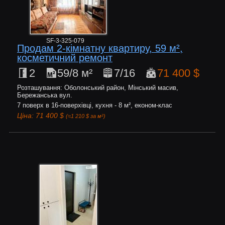
SF-3-325-079
Продам 2-кімнатну квартиру, 59 м²,
косметичний ремонт
2
59/8 м²
7/16
71 400 $
Розташування: Оболонський район, Мінський масив,
Бережанська вул.
7 поверх в 16-поверхівці, кухня - 8 м², економ-клас
Ціна: 71 400 $
(≈1 210 $ за м²)