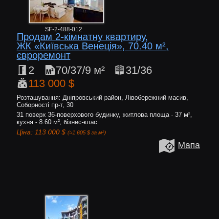
SF-2-488-012
Продам 2-кімнатну квартиру,
ЖК «Київська Венеція», 70.40 м²,
євроремонт
2
70/37/9 м²
31/36
113 000 $
Розташування: Дніпровський район, Лівобережний масив,
Соборності пр-т, 30
31 поверх 36-поверхового будинку, житлова площа - 37 м²,
кухня - 8.60 м², бізнес-клас
Ціна: 113 000 $
(≈1 605 $ за м²)
Мапа