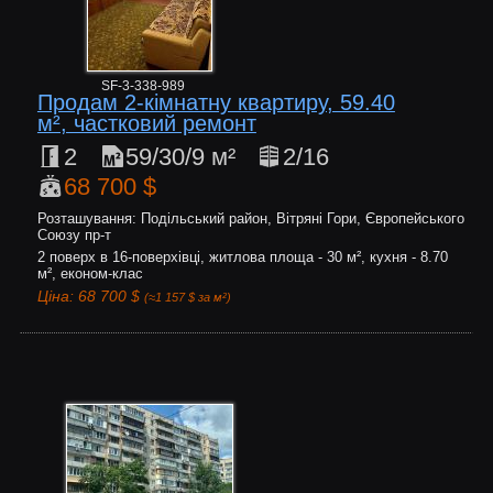
SF-3-338-989
Продам 2-кімнатну квартиру, 59.40
м², частковий ремонт
2
59/30/9 м²
2/16
68 700 $
Розташування: Подільський район, Вітряні Гори, Європейського
Союзу пр-т
2 поверх в 16-поверхівці, житлова площа - 30 м², кухня - 8.70
м², економ-клас
Ціна: 68 700 $
(≈1 157 $ за м²)