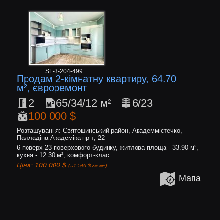
SF-3-204-499
Продам 2-кімнатну квартиру, 64.70
м², євроремонт
2
65/34/12 м²
6/23
100 000 $
Розташування: Святошинський район, Академмістечко,
Палладіна Академіка пр-т, 22
6 поверх 23-поверхового будинку, житлова площа - 33.90 м²,
кухня - 12.30 м², комфорт-клас
Ціна: 100 000 $
(≈1 546 $ за м²)
Мапа