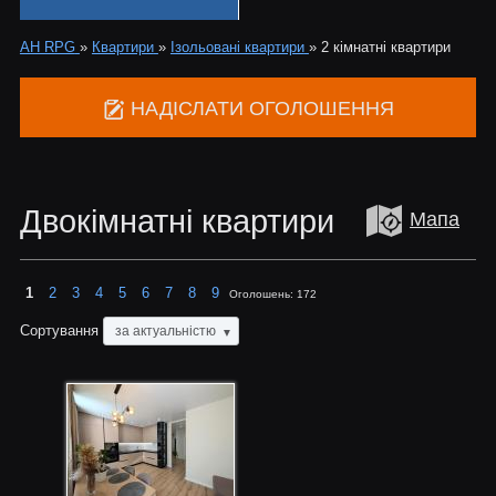
АН RPG
»
Квартири
»
Ізольовані квартири
»
2 кімнатні квартири
НАДІСЛАТИ ОГОЛОШЕННЯ
Двокімнатні квартири
Мапа
1
2
3
4
5
6
7
8
9
Оголошень:
172
Сортування
за актуальністю
▼