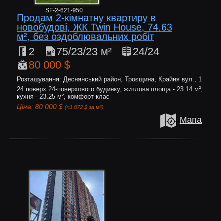
SF-2-621-950
Продам 2-кімнатну квартиру в
новобудові, ЖК Twin House, 74.63
м², без оздоблювальних робіт
2
75/23/23 м²
24/24
80 000 $
Розташування: Деснянський район, Троєщина, Крайня вул., 1
24 поверх 24-поверхового будинку, житлова площа - 23.14 м²,
кухня - 23.25 м², комфорт-клас
Ціна: 80 000 $
(≈1 072 $ за м²)
Мапа