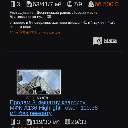
3
63/41/7 м²
7/9
66 500 $
Розташування: Деснянський район, Лісовий масив,
Братиславська вул., 36
7 поверх в 9-поверхівці, житлова площа - 41 м², кухня - 7 м²,
економ-клас
Ціна: 66 500 $
(≈1 056 $ за м²)
Мапа
SF-3-163-879
Продам 3-кімнатну квартиру,
МФК А136 Highlight Tower, 119.36
м², без ремонту
3
119/30 м²
29/33