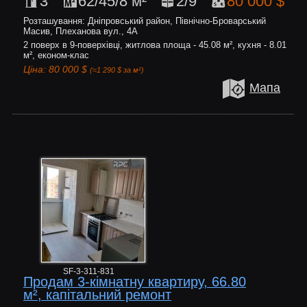
3
62/45/8 м²
2/9
80 000 $
Розташування: Дніпровський район, Північно-Броварський
Масив, Плеханова вул., 4А
2 поверх в 9-поверхівці, житлова площа - 45.08 м², кухня - 8.01
м², економ-клас
Ціна: 80 000 $
(≈1 290 $ за м²)
Мапа
SF-3-311-831
Продам 3-кімнатну квартиру, 66.80
м², капітальний ремонт