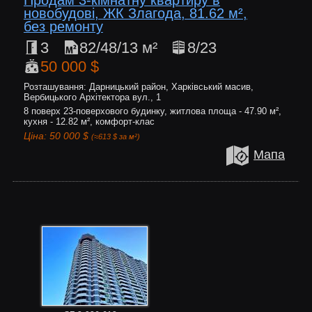
Продам 3-кімнатну квартиру в
новобудові, ЖК Злагода, 81.62 м²,
без ремонту
3
82/48/13 м²
8/23
50 000 $
Розташування: Дарницький район, Харківський масив,
Вербицького Архітектора вул., 1
8 поверх 23-поверхового будинку, житлова площа - 47.90 м²,
кухня - 12.82 м², комфорт-клас
Ціна: 50 000 $
(≈613 $ за м²)
Мапа