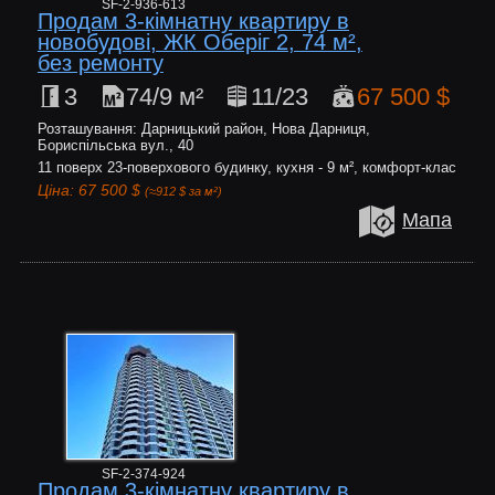
SF-2-936-613
Продам 3-кімнатну квартиру в
новобудові, ЖК Оберіг 2, 74 м²,
без ремонту
3
74/9 м²
11/23
67 500 $
Розташування: Дарницький район, Нова Дарниця,
Бориспільська вул., 40
11 поверх 23-поверхового будинку, кухня - 9 м², комфорт-клас
Ціна: 67 500 $
(≈912 $ за м²)
Мапа
SF-2-374-924
Продам 3-кімнатну квартиру в