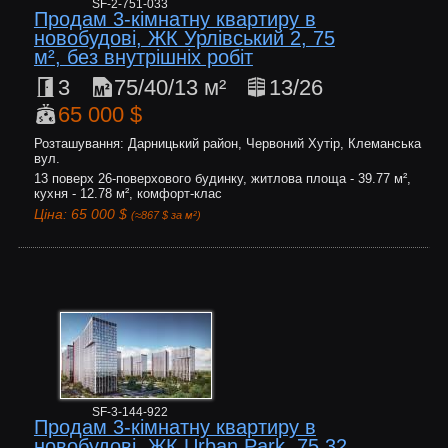
SF-2-751-033
Продам 3-кімнатну квартиру в
новобудові, ЖК Урлівський 2, 75
м², без внутрішніх робіт
3
75/40/13 м²
13/26
65 000 $
Розташування: Дарницький район, Червоний Хутір, Клеманська
вул.
13 поверх 26-поверхового будинку, житлова площа - 39.77 м²,
кухня - 12.78 м², комфорт-клас
Ціна: 65 000 $
(≈867 $ за м²)
SF-3-144-922
Продам 3-кімнатну квартиру в
новобудові, ЖК Urban Park, 75.32