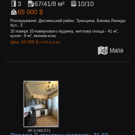
3
67/41/8 м²
10/10
65 000 $
Розташування: Деснянський район, Троєщина, Бикова Леоніда
бул., 5
10 поверх 10-поверхового будинку, житлова площа - 41 м²,
кухня - 8 м², економ-клас
Ціна: 65 000 $
(≈973 $ за м²)
Мапа
SF-3-260-571