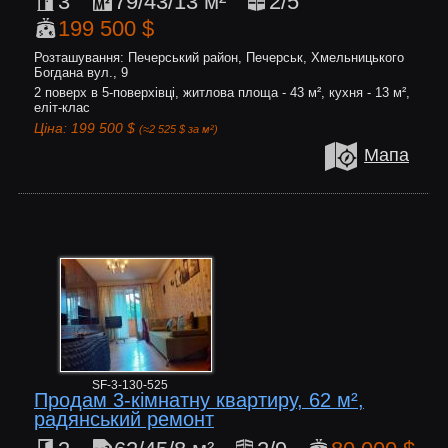
3
79/43/13 м²
2/5
199 500 $
Розташування: Печерський район, Печерськ, Хмельницького
Богдана вул., 9
2 поверх в 5-поверхівці, житлова площа - 43 м², кухня - 13 м²,
еліт-клас
Ціна: 199 500 $
(≈2 525 $ за м²)
Мапа
SF-3-130-525
Продам 3-кімнатну квартиру, 62 м²,
радянський ремонт