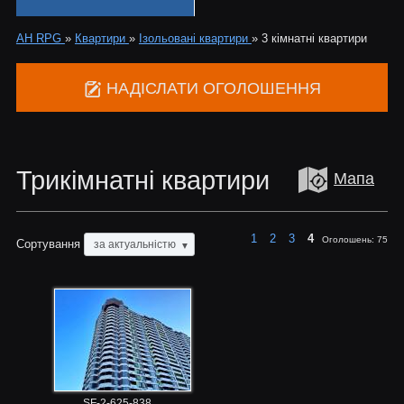
АН RPG
»
Квартири
»
Ізольовані квартири
»
3 кімнатні квартири
НАДІСЛАТИ ОГОЛОШЕННЯ
Трикімнатні квартири
Мапа
1
2
3
4
Оголошень:
75
Сортування
за актуальністю
▼
SF-2-625-838