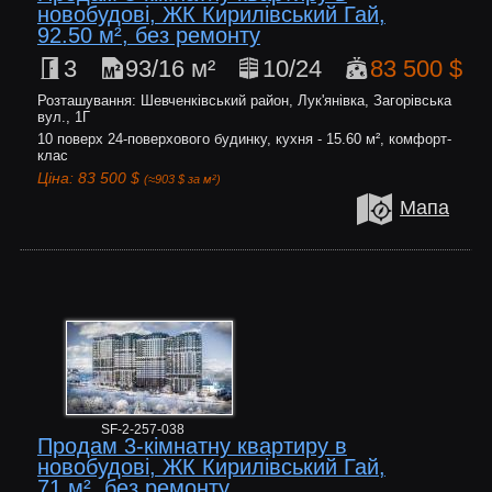
новобудові, ЖК Кирилівський Гай,
92.50 м², без ремонту
3
93/16 м²
10/24
83 500 $
Розташування: Шевченківський район, Лук'янівка, Загорівська
вул., 1Г
10 поверх 24-поверхового будинку, кухня - 15.60 м², комфорт-
клас
Ціна: 83 500 $
(≈903 $ за м²)
Мапа
SF-2-257-038
Продам 3-кімнатну квартиру в
новобудові, ЖК Кирилівський Гай,
71 м², без ремонту