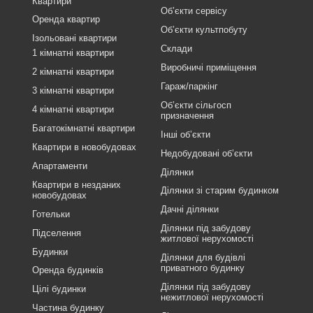
Квартири
Об’єкти сервісу
Оренда квартир
Об’єкти культпобуту
Ізольовані квартири
Склади
1 кімнатні квартири
Виробничі приміщення
2 кімнатні квартири
Гараж/паркінг
3 кімнатні квартири
Об’єкти сільгосп
4 кімнатні квартири
призначення
Багатокімнатні квартири
Інші об’єкти
Квартири в новобудовах
Недобудовані об’єкти
Апартаменти
Ділянки
Квартири в незданих
Ділянки зі старим будинком
новобудовах
Дачні ділянки
Готельки
Ділянки під забудову
Підселення
житлової нерухомості
Будинки
Ділянки для будівлі
приватного будинку
Оренда будинків
Ділянки під забудову
Цілі будинки
нежитлової нерухомості
Частина будинку