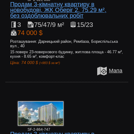
Продам 3-кімнатну квартиру в
новобудові, ЖК Оберіг 2, 75.29 м²,
без оздоблювальних робіт
3
75/47/9 м²
15/23
74 000 $
Розташування: Дарницький район, Рембаза, Бориспільська
вул., 40
15 поверх 23-поверхового будинку, житлова площа - 46.77 м²,
кухня - 8.65 м², комфорт-клас
Ціна: 74 000 $
(≈983 $ за м²)
Мапа
SF-2-864-747