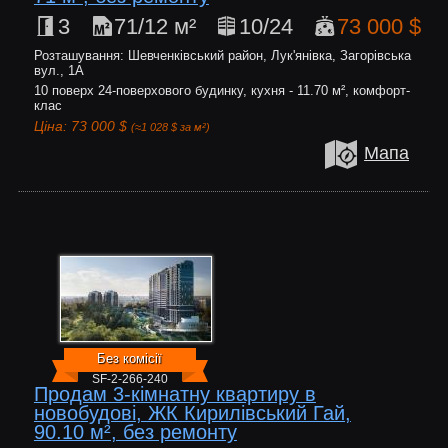
3
71/12 м²
10/24
73 000 $
Розташування: Шевченківський район, Лук'янівка, Загорівська
вул., 1А
10 поверх 24-поверхового будинку, кухня - 11.70 м², комфорт-
клас
Ціна: 73 000 $
(≈1 028 $ за м²)
Мапа
Без комісії
SF-2-266-240
Продам 3-кімнатну квартиру в
новобудові, ЖК Кирилівський Гай,
90.10 м², без ремонту