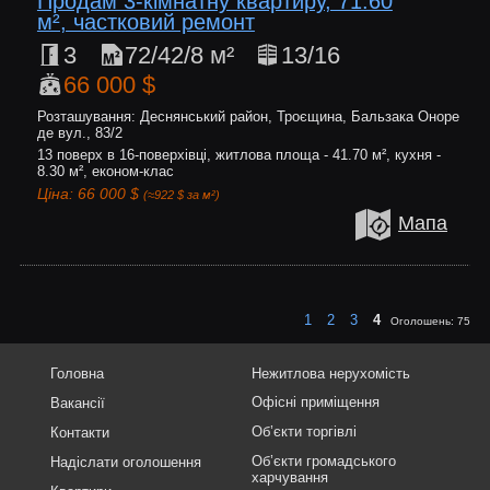
Продам 3-кімнатну квартиру, 71.60
м², частковий ремонт
3
72/42/8 м²
13/16
66 000 $
Розташування: Деснянський район, Троєщина, Бальзака Оноре
де вул., 83/2
13 поверх в 16-поверхівці, житлова площа - 41.70 м², кухня -
8.30 м², економ-клас
Ціна: 66 000 $
(≈922 $ за м²)
Мапа
1
2
3
4
Оголошень:
75
Головна
Нежитлова нерухомість
Офісні приміщення
Вакансії
Об’єкти торгівлі
Контакти
Об’єкти громадського
Надіслати оголошення
харчування