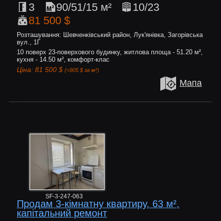
3
90/51/15 м²
10/23
81 500 $
Розташування: Шевченківський район, Лук'янівка, Загорівська
вул., 1Г
10 поверх 23-поверхового будинку, житлова площа - 51.20 м²,
кухня - 14.50 м², комфорт-клас
Ціна: 81 500 $
(≈905 $ за м²)
Мапа
SF-3-247-063
Продам 3-кімнатну квартиру, 63 м²,
капітальний ремонт