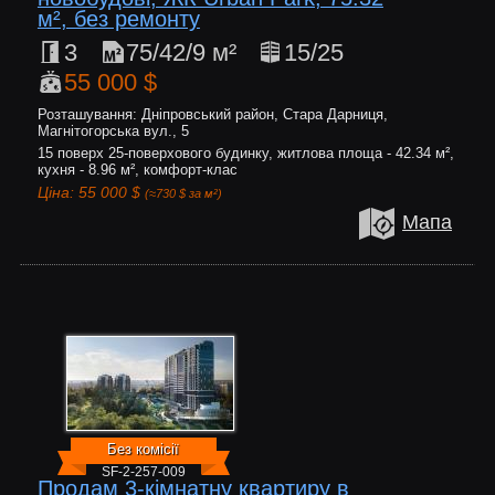
м², без ремонту
3
75/42/9 м²
15/25
55 000 $
Розташування: Дніпровський район, Стара Дарниця,
Магнітогорська вул., 5
15 поверх 25-поверхового будинку, житлова площа - 42.34 м²,
кухня - 8.96 м², комфорт-клас
Ціна: 55 000 $
(≈730 $ за м²)
Мапа
Без комісії
SF-2-257-009
Продам 3-кімнатну квартиру в