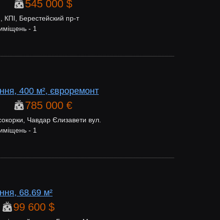
545 000 $
 КПІ, Берестейский пр-т
иміщень - 1
ння, 400 м², євроремонт
785 000 €
окорки, Чавдар Єлизавети вул.
иміщень - 1
ня, 68.69 м²
99 600 $