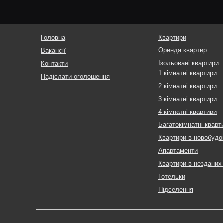
Головна
Квартири
Оренда квартир
Вакансії
Ізольовані квартири
Контакти
1 кімнатні квартири
Надіслати оголошення
2 кімнатні квартири
3 кімнатні квартири
4 кімнатні квартири
Багатокімнатні кварт
Квартири в новобудо
Апартаменти
Квартири в незданих
Готельки
Підселення