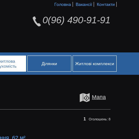
Головна
Вакансії
Контакти
0(96) 490-91-91
житлова
Ділянки
Житлові комплекси
ухомість
Мапа
1
Оголошень:
8
ня, 62 м²