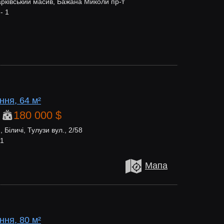
рківський масив, Бажана Миколи пр-т
- 1
ня, 64 м²
180 000 $
Біличі, Тулузи вул., 2/58
 1
Мапа
ня, 80 м²