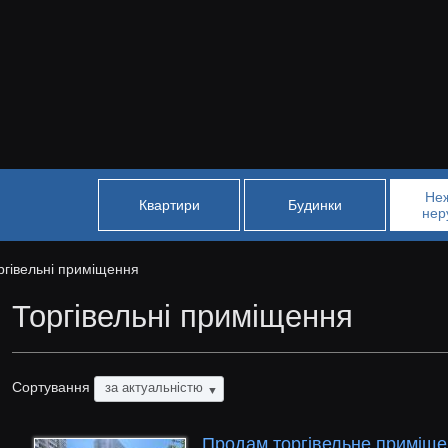
Не
Квартири
Будинки
нер
ргівельні приміщення
Торгівельні приміщення
Сортування
за актуальністю
▼
Продам торгівельне приміщен