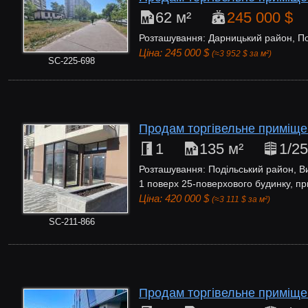
62 м²
245 000 $
Розташування: Дарницький район, По
Ціна: 245 000 $
(≈3 952 $ за м²)
SC-225-698
Продам торгівельне приміщен
1
135 м²
1/25
Розташування: Подільський район, В
1 поверх 25-поверхового будинку, пр
Ціна: 420 000 $
(≈3 111 $ за м²)
SC-211-866
Продам торгівельне приміще