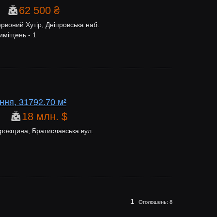
62 500 ₴
рвоний Хутір, Дніпровська наб.
иміщень - 1
ння, 31792.70 м²
18 млн. $
роєщина, Братиславська вул.
1
Оголошень:
8