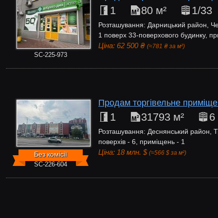
1
80 м²
1/33
Розташування: Дарницький район, Че
1 поверх 33-поверхового будинку, пр
Ціна: 62 500 ₴
(≈781 ₴ за м²)
SC-225-973
Продам торгівельне приміще
1
31793 м²
6
Розташування: Деснянський район, Т
поверхів - 6, приміщень - 1
Ціна: 18 млн. $
(≈566 $ за м²)
Без комісії
SC-226-604