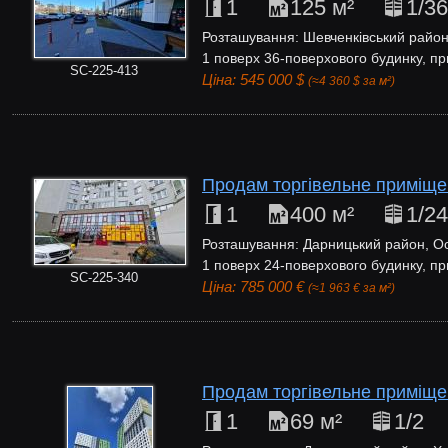
1
125 м²
1/36
Розташування: Шевченківський район,
1 поверх 36-поверхового будинку, пр
SC-225-413
Ціна: 545 000 $
(≈4 360 $ за м²)
Продам торгівельне приміще
1
400 м²
1/24
Розташування: Дарницький район, Ос
1 поверх 24-поверхового будинку, пр
SC-225-340
Ціна: 785 000 €
(≈1 963 € за м²)
Продам торгівельне приміщен
1
69 м²
1/2