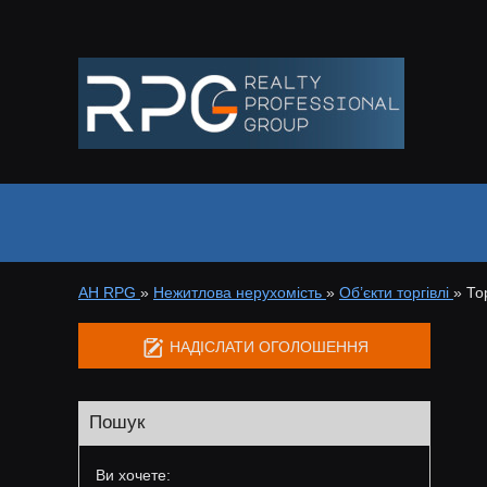
АН RPG
»
Нежитлова нерухомість
»
Об’єкти торгівлі
»
То
НАДІСЛАТИ ОГОЛОШЕННЯ
Пошук
Ви хочете: