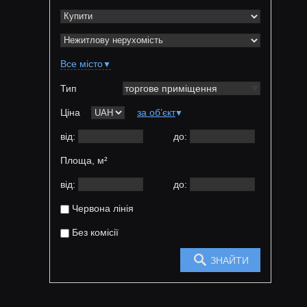
Все місто
▼
Тип
торгове приміщення
Ціна
за об’єкт
▼
від:
до:
Площа,
м²
від:
до:
Червона лінія
Без комісії
ЗНАЙТИ