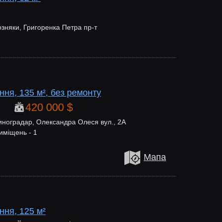
зняки, Григоренка Петра пр-т
ня, 135 м², без ремонту
420 000 $
иноградар, Олександра Олеся вул., 2А
иміщень - 1
Мапа
ння, 125 м²