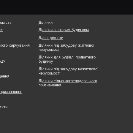
омість
Ділянки
ня
Ділянки зі старим будинком
Дачні ділянки
ького харчування
Ділянки під забудову житлової
нерухомості
Ділянки для будівлі приватного
уту
будинку
Ділянки під забудову нежитлової
нерухомості
щення
Ділянки сільськогосподарського
призначення
 призначення
єкти