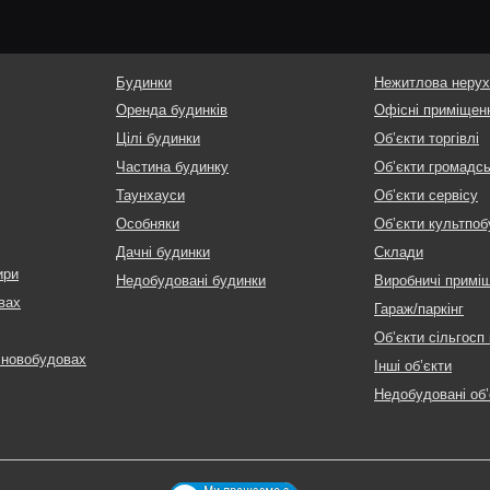
Будинки
Нежитлова нерух
Оренда будинків
Офісні приміщен
Цілі будинки
Об’єкти торгівлі
Частина будинку
Об’єкти громадс
Таунхауси
Об’єкти сервісу
Особняки
Об’єкти культпоб
Дачні будинки
Склади
ири
Недобудовані будинки
Виробничі примі
вах
Гараж/паркінг
Об’єкти сільгосп
 новобудовах
Інші об’єкти
Недобудовані об’