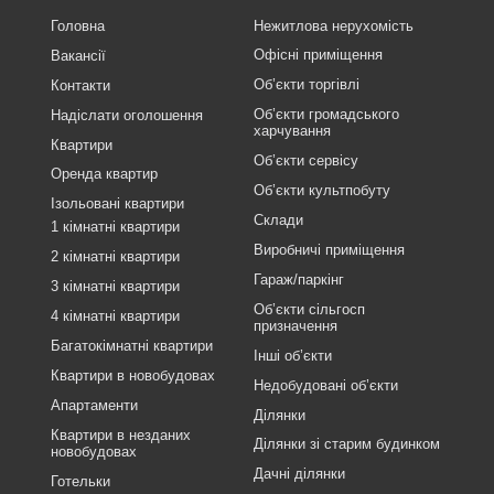
Головна
Нежитлова нерухомість
Офісні приміщення
Вакансії
Об’єкти торгівлі
Контакти
Об’єкти громадського
Надіслати оголошення
харчування
Квартири
Об’єкти сервісу
Оренда квартир
Об’єкти культпобуту
Ізольовані квартири
Склади
1 кімнатні квартири
Виробничі приміщення
2 кімнатні квартири
Гараж/паркінг
3 кімнатні квартири
Об’єкти сільгосп
4 кімнатні квартири
призначення
Багатокімнатні квартири
Інші об’єкти
Квартири в новобудовах
Недобудовані об’єкти
Апартаменти
Ділянки
Квартири в незданих
Ділянки зі старим будинком
новобудовах
Дачні ділянки
Готельки