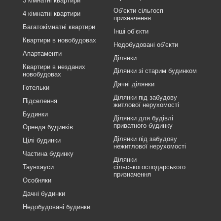
3 кімнатні квартири
Об’єкти сільгосп
4 кімнатні квартири
призначення
Багатокімнатні квартири
Інші об’єкти
Квартири в новобудовах
Недобудовані об’єкти
Апартаменти
Ділянки
Квартири в незданих
Ділянки зі старим будинком
новобудовах
Дачні ділянки
Готельки
Ділянки під забудову
Підселення
житлової нерухомості
Будинки
Ділянки для будівлі
приватного будинку
Оренда будинків
Ділянки під забудову
Цілі будинки
нежитлової нерухомості
Частина будинку
Ділянки
Таунхауси
сільськогосподарського
призначення
Особняки
Дачні будинки
Недобудовані будинки