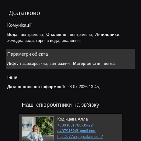
Додатково
Комунікації
Вода:
центральна;
Опалення:
центральне;
Лічильники:
холодна вода, гаряча вода, опалення;
Параметри об’єкта
Ліфт:
пасажирський, вантажний;
Матеріал стін:
цегла;
Інше
Дата оновлення інформації:
28.07.2026 13:45;
Наші співробітники на зв’язку
Кодінцева Алла
+380 (63) 786-35-22
a4079162@gmail.com
http://077a.rpg-estate.com/