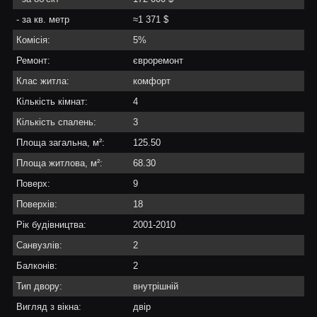
- за кв. метр
≈1 371 $
Комісія:
5%
Ремонт:
євроремонт
Клас житла:
комфорт
Кількість кімнат:
4
Кількість спалень:
3
Площа загальна, м²:
125.50
Площа житлова, м²:
68.30
Поверх:
9
Поверхів:
18
Рік будівництва:
2001-2010
Санвузлів:
2
Балконів:
2
Тип двору:
внутрішній
Вигляд з вікна:
двір