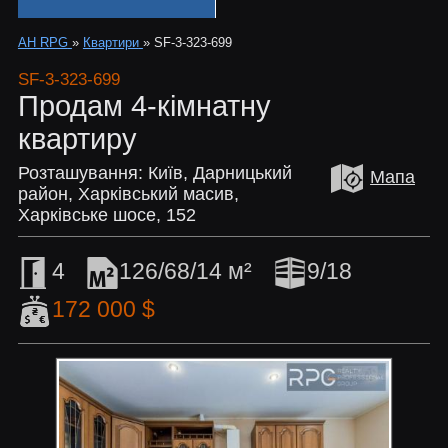
АН RPG
»
Квартири
»
SF-3-323-699
SF-3-323-699
Продам 4-кімнатну
квартиру
Розташування: Київ, Дарницький
Мапа
район, Харківський масив,
Харківське шосе, 152
4
126/68/14 м²
9/18
172 000 $