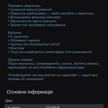
Переваги квартири:
• Сучасний якісний ремонт
• Повністю мебльована — меблі входять у вартість
• Встановлені фільтри для води
• Просторі та світлі кімнати
• Зручне та продумане планування
Будинок:
• Є укриття
• Підземний паркінг
• Чистий та доглянутий під’їзд
• Конс’єрж
• Тиха та комфортна атмосфера для проживання
Зручна локація:
Поруч магазини, супермаркети, школи, дитячі садочки,
транспорт та вся необхідна інфраструктура.
Телефонуйте та приходьте на перегляд — квартира
готова до заселення!
Основна інформація
Ціна:
- за об’єкт
172 000 $