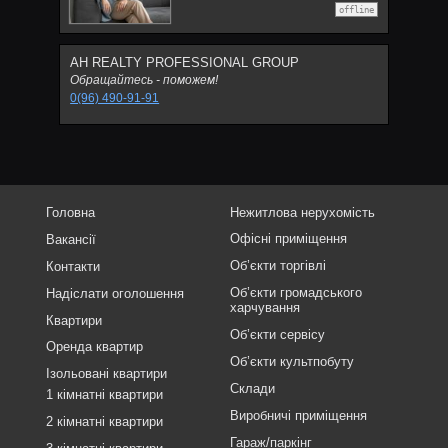
offline
АН REALTY PROFESSIONAL GROUP
Обращайтесь - поможем!
0(96) 490-91-91
Головна
Нежитлова нерухомість
Офісні приміщення
Вакансії
Об’єкти торгівлі
Контакти
Об’єкти громадського
Надіслати оголошення
харчування
Квартири
Об’єкти сервісу
Оренда квартир
Об’єкти культпобуту
Ізольовані квартири
Склади
1 кімнатні квартири
Виробничі приміщення
2 кімнатні квартири
Гараж/паркінг