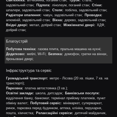
Сантехніка:
вітчизняна, поганий стан;
Труби:
сталь,
задовільний стан;
Підлога:
лінолеум, поганий стан;
Стіни:
шпалери, задовільний стан;
Стеля:
побілка, задовільний стан;
Радіатори опалення:
чавун, задовільний стан;
Проводка:
алюміній, задовільний стан;
Вікна:
дерево, задовільний стан;
Вхідні двері:
метал, добрий стан;
Міжкімнатні двері:
ХДФ,
добрий стан;
Благоустрій
Побутова техніка:
газова плита, пральна машина на кухні;
Додатково:
меблі, Wi-Fi;
Безпека:
домофон, гратки на вікнах,
броньовані двері;
Інфраструктура та сервіс
Громадський транспорт:
метро - Лісова (20 хв. пішки, 7 хв. на
транспорті);
Парковка:
платна автостоянка (3 хв.);
Освітні заклади:
школа, дитсадок;
Банківськи послуги:
відділення банку, банкомат, термінал прийому платежів, пункт
обміну валют;
Побутовий сервіс:
мінімаркет, супермаркет,
ринок, парковка перед будинком, аптека, клініка, перукарня,
пошта, хімчистка;
Релаксаційні сервіси:
дитячий майданчик,