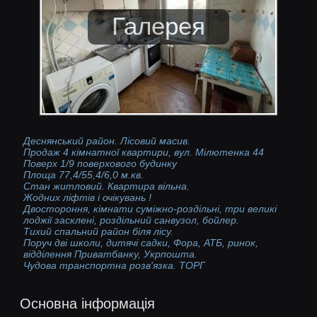
Деснянський район. Лісовий масив.
Продаж 4 кімнатної квартири, вул. Мілютенка 44
Поверх 1/9 поверхового будинку
Площа 77,4/55,4/6,0 м.кв.
Стан житловий. Квартира вільна.
Жодних ліфтів і очікувань !
Двостороння, кімнати суміжно-роздільні, три великі
лоджії засклені, роздільний санвузол, бойлер.
Тихий спальний район біля лісу.
Поруч дві школи, дитячі садки, Фора, АТБ, ринок,
відділення Приватбанку, Укрпошта.
Чудова транспортна розв'язка. ТОРГ
Основна інформація