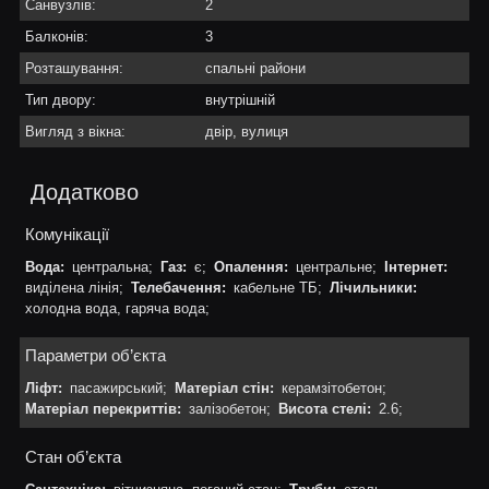
Санвузлів:
2
Балконів:
3
Розташування:
спальні райони
Тип двору:
внутрішній
Вигляд з вікна:
двір, вулиця
Додатково
Комунікації
Вода:
центральна;
Газ:
є;
Опалення:
центральне;
Інтернет:
виділена лінія;
Телебачення:
кабельне ТБ;
Лічильники:
холодна вода, гаряча вода;
Параметри об’єкта
Ліфт:
пасажирський;
Матеріал стін:
керамзітобетон;
Матеріал перекриттів:
залізобетон;
Висота стелі:
2.6;
Стан об’єкта