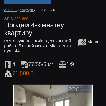
АН RPG
»
Квартири
»
SF-3-262-666
SF-3-262-666
Продам 4-кімнатну
квартиру
Розташування: Київ, Деснянський
Мапа
район, Лісовий масив, Мілютенка
вул., 44
4
77/55/6 м²
1/9
71 500 $