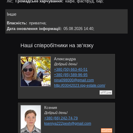
ліс;
Громадське харчування:
кафе, фастфуд, бар;
Інше
Власність:
приватна;
Дата оновлення інформації:
05.08.2026 14:40;
Наші співробітники на зв’язку
Александра
Добрый день!
+380 (50) 663-40-51
+380 (95) 589-96-95
nina098000@gmail.com
http://03042023.rpg-estate.com/
offline
Ксения
Добрый день!
+380 (66) 242-74-79
kseniya222pexh@gmail.com
online