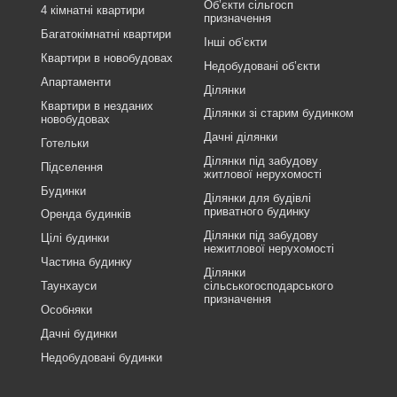
Об’єкти сільгосп
4 кімнатні квартири
призначення
Багатокімнатні квартири
Інші об’єкти
Квартири в новобудовах
Недобудовані об’єкти
Апартаменти
Ділянки
Квартири в незданих
Ділянки зі старим будинком
новобудовах
Дачні ділянки
Готельки
Ділянки під забудову
Підселення
житлової нерухомості
Будинки
Ділянки для будівлі
приватного будинку
Оренда будинків
Ділянки під забудову
Цілі будинки
нежитлової нерухомості
Частина будинку
Ділянки
Таунхауси
сільськогосподарського
призначення
Особняки
Дачні будинки
Недобудовані будинки