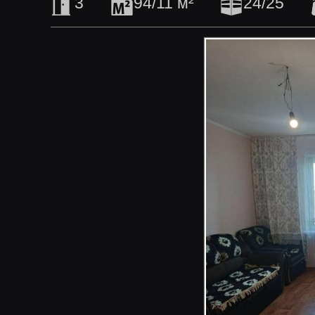
3
94/11 м²
24/25