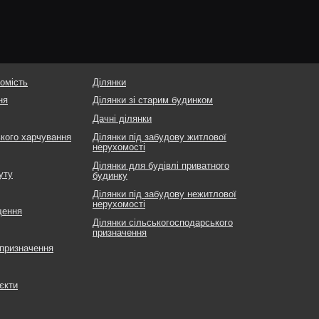
омість
Ділянки
ня
Ділянки зі старим будинком
Дачні ділянки
ького харчування
Ділянки під забудову житлової
нерухомості
Ділянки для будівлі приватного
уту
будинку
Ділянки під забудову нежитлової
нерухомості
щення
Ділянки сільськогосподарського
призначення
 призначення
єкти