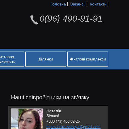
Головна
Вакансії
Контакти
0(96) 490-91-91
житлова
Ділянки
Житлові комплекси
ухомість
Наші співробітники на зв’язку
Наталія
Вітаю!
+380 (73) 466-32-26
hr.pavlenko.nataliya@gmail.com