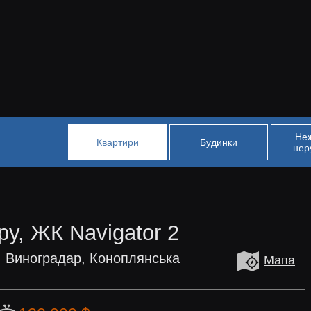
Не
Квартири
Будинки
нер
ру, ЖК Navigator 2
, Виноградар, Коноплянська
Мапа