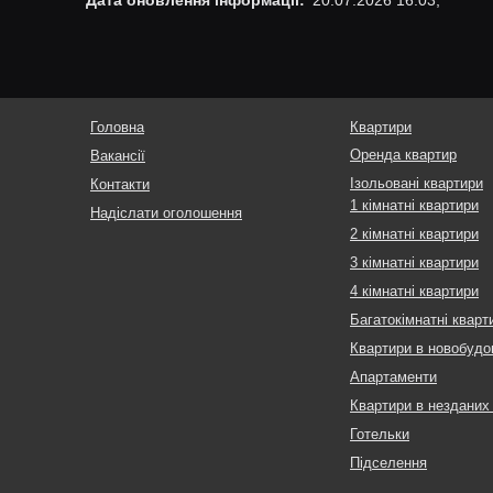
Головна
Квартири
Оренда квартир
Вакансії
Ізольовані квартири
Контакти
1 кімнатні квартири
Надіслати оголошення
2 кімнатні квартири
3 кімнатні квартири
4 кімнатні квартири
Багатокімнатні кварт
Квартири в новобудо
Апартаменти
Квартири в незданих
Готельки
Підселення