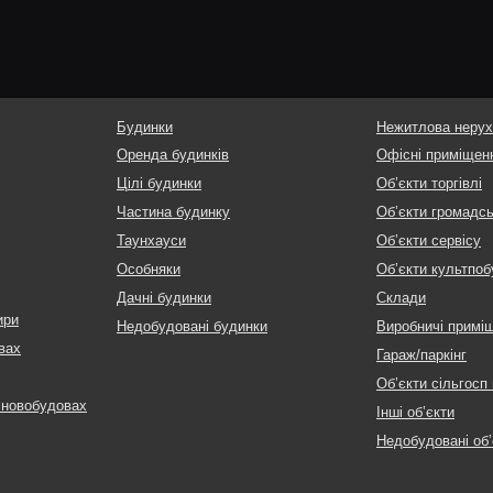
Будинки
Нежитлова нерух
Оренда будинків
Офісні приміщен
Цілі будинки
Об’єкти торгівлі
Частина будинку
Об’єкти громадс
Таунхауси
Об’єкти сервісу
Особняки
Об’єкти культпоб
Дачні будинки
Склади
ири
Недобудовані будинки
Виробничі примі
вах
Гараж/паркінг
Об’єкти сільгосп
 новобудовах
Інші об’єкти
Недобудовані об’