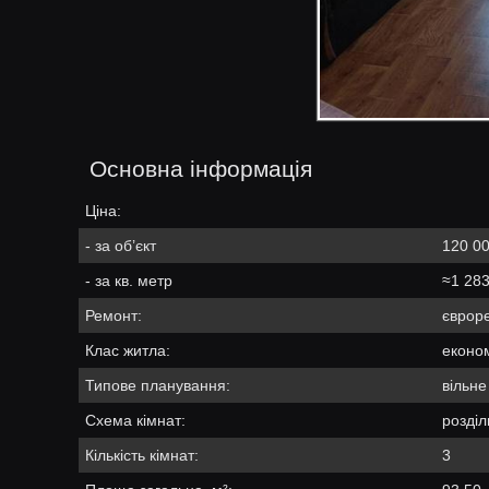
Основна інформація
Ціна:
- за об’єкт
120 00
- за кв. метр
≈1 283
Ремонт:
єврор
Клас житла:
еконо
Типове планування:
вільн
Схема кімнат:
розділ
Кількість кімнат:
3