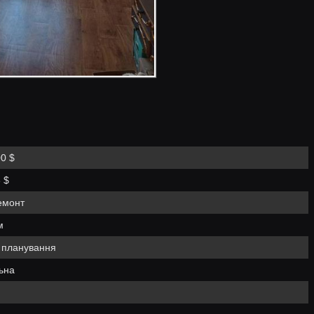
0 $
 $
емонт
м
е планування
ьна