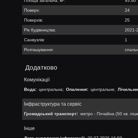
Площа загальна, м²:
93.50
Поверх:
24
Поверхів:
25
Рік будівництва:
2021-
Санвузлів:
1
Розташування:
спальн
Додатково
Комунікації
Вода:
центральна;
Опалення:
центральне;
Лічильни
Інфраструктура та сервіс
Громадський транспорт:
метро - Почайна (50 хв. пішк
Інше
Дата оновлення інформації:
20.07.2026 16:03;