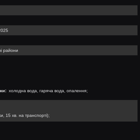
2025
і райони
ки:
холодна вода, гаряча вода, опалення;
и, 15 хв. на транспорті);