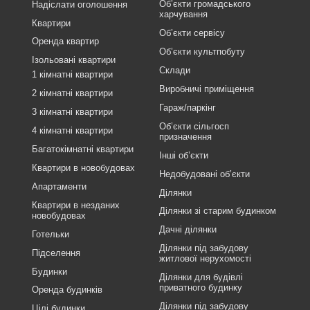
Об’єкти громадського
Надіслати оголошення
харчування
Квартири
Об’єкти сервісу
Оренда квартир
Об’єкти культпобуту
Ізольовані квартири
Склади
1 кімнатні квартири
Виробничі приміщення
2 кімнатні квартири
Гараж/паркінг
3 кімнатні квартири
Об’єкти сільгосп
4 кімнатні квартири
призначення
Багатокімнатні квартири
Інші об’єкти
Квартири в новобудовах
Недобудовані об’єкти
Апартаменти
Ділянки
Квартири в незданих
Ділянки зі старим будинком
новобудовах
Дачні ділянки
Готельки
Ділянки під забудову
Підселення
житлової нерухомості
Будинки
Ділянки для будівлі
приватного будинку
Оренда будинків
Ділянки під забудову
Цілі будинки