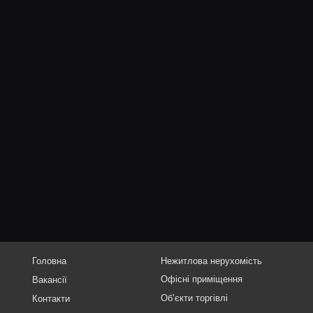
Головна
Нежитлова нерухомість
Офісні приміщення
Вакансії
Об’єкти торгівлі
Контакти