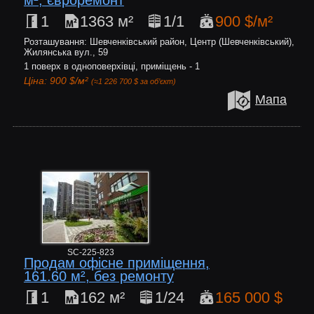
м², євроремонт
1
1363 м²
1/1
900 $/м²
Розташування: Шевченківський район, Центр (Шевченківський),
Жилянська вул., 59
1 поверх в одноповерхівці, приміщень - 1
Ціна: 900 $/м²
(≈1 226 700 $ за об’єкт)
Мапа
SC-225-823
Продам офісне приміщення,
161.60 м², без ремонту
1
162 м²
1/24
165 000 $