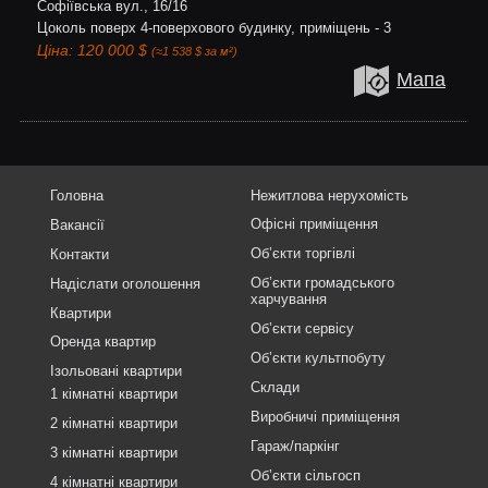
Софіївська вул., 16/16
Цоколь поверх 4-поверхового будинку, приміщень - 3
Ціна: 120 000 $
(≈1 538 $ за м²)
Мапа
Головна
Нежитлова нерухомість
Офісні приміщення
Вакансії
Об’єкти торгівлі
Контакти
Об’єкти громадського
Надіслати оголошення
харчування
Квартири
Об’єкти сервісу
Оренда квартир
Об’єкти культпобуту
Ізольовані квартири
Склади
1 кімнатні квартири
Виробничі приміщення
2 кімнатні квартири
Гараж/паркінг
3 кімнатні квартири
Об’єкти сільгосп
4 кімнатні квартири