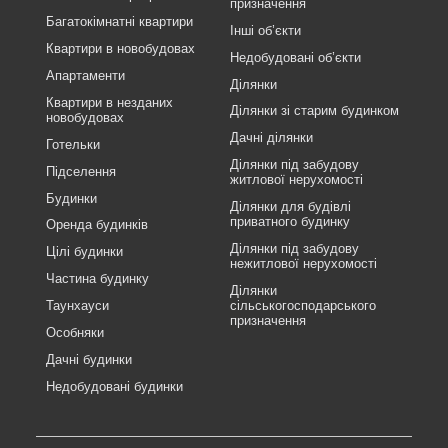
призначення
Багатокімнатні квартири
Інші об’єкти
Квартири в новобудовах
Недобудовані об’єкти
Апартаменти
Ділянки
Квартири в незданих
Ділянки зі старим будинком
новобудовах
Дачні ділянки
Готельки
Ділянки під забудову
Підселення
житлової нерухомості
Будинки
Ділянки для будівлі
приватного будинку
Оренда будинків
Ділянки під забудову
Цілі будинки
нежитлової нерухомості
Частина будинку
Ділянки
Таунхауси
сільськогосподарського
призначення
Особняки
Дачні будинки
Недобудовані будинки