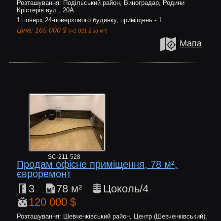
Розташування: Подільський район, Виноградар, Родини
Крістерів вул., 20А
1 поверх 24-поверхового будинку, приміщень - 1
Ціна: 165 000 $
(≈1 021 $ за м²)
Мапа
SC-211-528
Продам офісне приміщення, 78 м²,
євроремонт
3
78 м²
Цоколь/4
120 000 $
Розташування: Шевченківський район, Центр (Шевченківський),