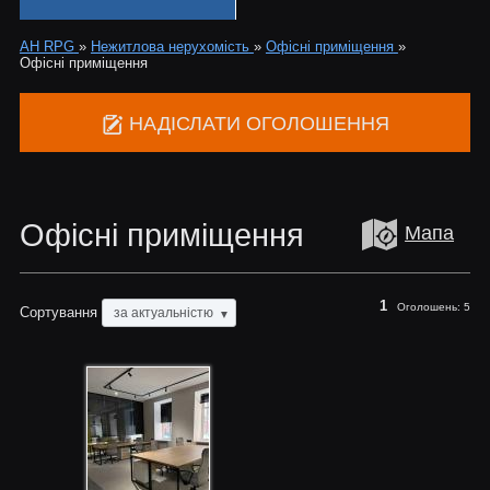
АН RPG
»
Нежитлова нерухомість
»
Офісні приміщення
»
Офісні приміщення
НАДІСЛАТИ ОГОЛОШЕННЯ
Офісні приміщення
Мапа
1
Оголошень:
5
Сортування
за актуальністю
▼