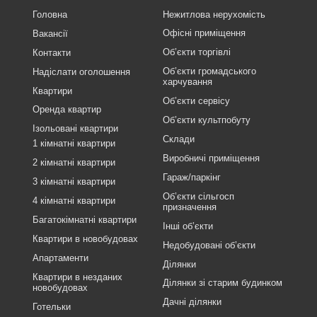
Головна
Нежитлова нерухомість
Офісні приміщення
Вакансії
Об’єкти торгівлі
Контакти
Об’єкти громадського
Надіслати оголошення
харчування
Квартири
Об’єкти сервісу
Оренда квартир
Об’єкти культпобуту
Ізольовані квартири
Склади
1 кімнатні квартири
Виробничі приміщення
2 кімнатні квартири
Гараж/паркінг
3 кімнатні квартири
Об’єкти сільгосп
4 кімнатні квартири
призначення
Багатокімнатні квартири
Інші об’єкти
Квартири в новобудовах
Недобудовані об’єкти
Апартаменти
Ділянки
Квартири в незданих
Ділянки зі старим будинком
новобудовах
Дачні ділянки
Готельки