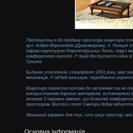
Пропонується до продажу простора квартира площ
вул. Андрія Верхогляда (Драгомирова), 4. Локація
інфраструктурою Новопечерських Липок, поруч ма
комфортного життя. У пішій доступності один із н
Гришка.
Будинок утеплений, спецпроект 2001 року, має з
мешканців. У під’їзді консьєрж, передбачено укрит
Квартира повністю готова до заселення та не пот
використанням дорогих матеріалів, встановлено і
включає 5 окремих кімнат, що дозволяє комфортно
простором. Висота стелі 3 метри додає відчутт
Ідеальний варіант для тих, хто цінує простір, які
Основна інформація