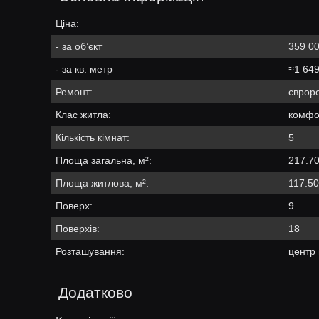
Ціна:
- за об’єкт
359 00
- за кв. метр
≈1 649
Ремонт:
єврор
Клас житла:
комфо
Кількість кімнат:
5
Площа загальна, м²:
217.7
Площа житлова, м²:
117.50
Поверх:
9
Поверхів:
18
Розташування:
центр 
Додатково