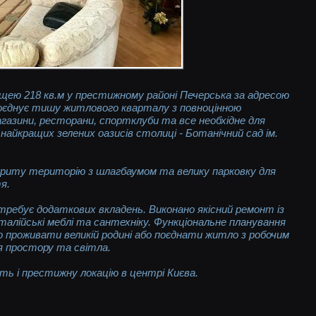
ею 218 кв.м у престижному районі Печерська за адресою
 поєднує тишу житлового кварталу з повноцінною
газини, ресторани, спортклуби та все необхідне для
айкращих зелених оазисів столиці - Ботанічний сад ім.
акриту територію з шлагбаумом та велику парковку для
тя.
ребує додаткових вкладень. Виконано якісний ремонт із
талійські меблі та сантехніку. Функціональне планування
 проживати великій родині або поєднати житло з робочим
я простору та світла.
сть і престижну локацію в центрі Києва.