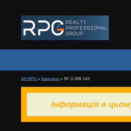
АН RPG
»
Квартири
»
SF-3-308-143
Інформація в цьом