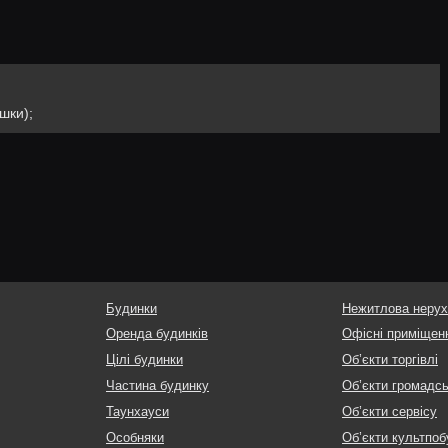
ішки);
Будинки
Нежитлова нерух
Оренда будинків
Офісні приміщен
Цілі будинки
Об’єкти торгівлі
Частина будинку
Об’єкти громадс
Таунхауси
Об’єкти сервісу
Особняки
Об’єкти культпоб