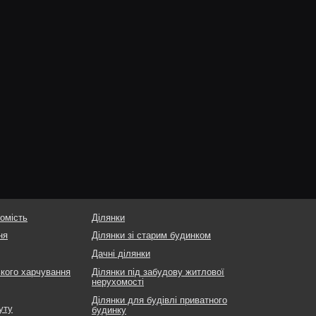
омість
Ділянки
ня
Ділянки зі старим будинком
Дачні ділянки
ького харчування
Ділянки під забудову житлової
нерухомості
Ділянки для будівлі приватного
уту
будинку