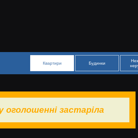
Не
Квартири
Будинки
нер
у оголошенні застаріла