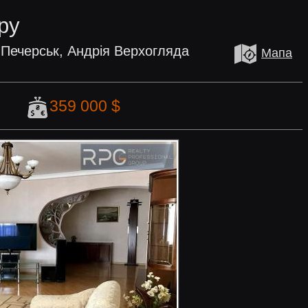
ру
 Печерськ, Андрія Верхогляда
Мапа
8
359 000 $