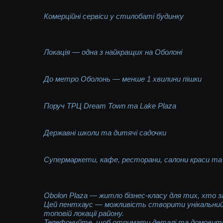
Комерційні сервіси у стилобаті будинку
Локація — одна з найкращих на Оболоні
До метро Оболонь — менше 1 хвилини пішки
Поруч ТРЦ Dream Town та Lake Plaza
Державні школи та дитячі садочки
Супермаркети, кафе, ресторани, салони краси та
Obolon Plaza — житло бізнес-класу для тих, хто з
Цей пентхаус — можливість створити унікальний
топовій локації району.
Телефонуйте, щоб отримати деталі та домовити