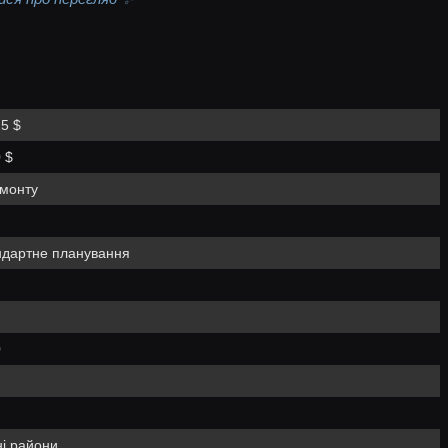
5 $
 $
емонту
ндартне планування
0
і райони