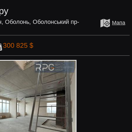
ру
н, Оболонь, Оболонський пр-
Мапа
300 825 $