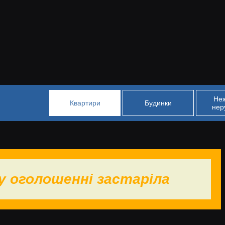
Не
Квартири
Будинки
нер
у оголошенні застаріла