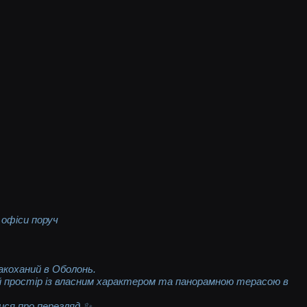
 офіси поруч
акоханий в Оболонь.
 простір із власним характером та панорамною терасою в
ся про перегляд ✨