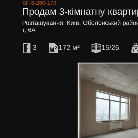
SF-3-280-173
Продам 3-кімнатну кварти
Розташування: Київ, Оболонський райо
т, 6А
3
172 м²
15/26