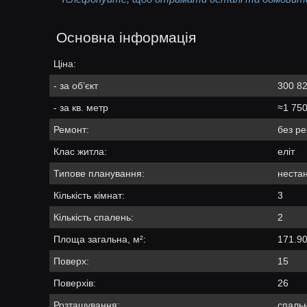
Основна інформація
Ціна:
- за об’єкт
300 82
- за кв. метр
≈1 750
Ремонт:
без р
Клас житла:
еліт
Типове планування:
неста
Кількість кімнат:
3
Кількість спалень:
2
Площа загальна, м²:
171.9
Поверх:
15
Поверхів:
26
Розташування:
спальн