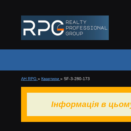
АН RPG
»
Квартири
»
SF-3-280-173
Інформація в цьом