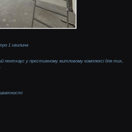
етро 1 хвилина
ий пентхаус у престижному житловому комплексі для тих,
.
риватності