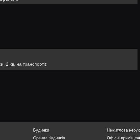
и, 2 хв. на транспорті);
Будинки
Нежитлова нерух
Оренда будинків
Офісні приміщен