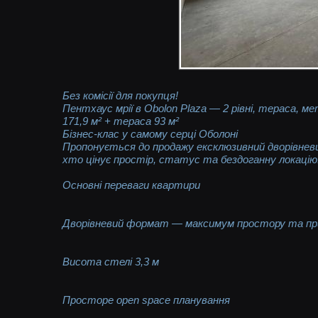
Без комісії для покупця!
Пентхаус мрії в Obolon Plaza — 2 рівні, тераса, м
171,9 м² + тераса 93 м²
Бізнес-клас у самому серці Оболоні
Пропонується до продажу ексклюзивний дворівнев
хто цінує простір, статус та бездоганну локацію
Основні переваги квартири
Дворівневий формат — максимум простору та п
Висота стелі 3,3 м
Просторе open space планування