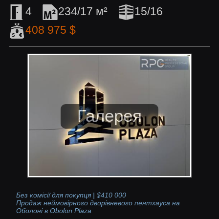
4
234/17 м²
15/16
408 975 $
Без комісії для покупця | $410 000
Продаж неймовірного дворівневого пентхауса на
Оболоні в Obolon Plaza