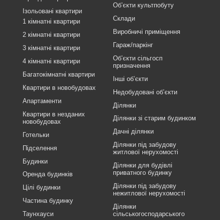
Об’єкти культпобуту
Ізольовані квартири
Склади
1 кімнатні квартири
Виробничі приміщення
2 кімнатні квартири
Гараж/паркінг
3 кімнатні квартири
Об’єкти сільгосп
4 кімнатні квартири
призначення
Багатокімнатні квартири
Інші об’єкти
Квартири в новобудовах
Недобудовані об’єкти
Апартаменти
Ділянки
Квартири в незданих
Ділянки зі старим будинком
новобудовах
Дачні ділянки
Готельки
Ділянки під забудову
Підселення
житлової нерухомості
Будинки
Ділянки для будівлі
приватного будинку
Оренда будинків
Ділянки під забудову
Цілі будинки
нежитлової нерухомості
Частина будинку
Ділянки
Таунхауси
сільськогосподарського