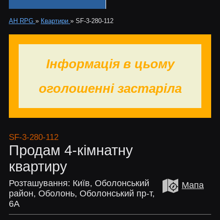
АН RPG
»
Квартири
»
SF-3-280-112
Інформація в цьому
оголошенні застаріла
SF-3-280-112
Продам 4-кімнатну
квартиру
Розташування: Київ, Оболонський
Мапа
район, Оболонь, Оболонський пр-т,
6А