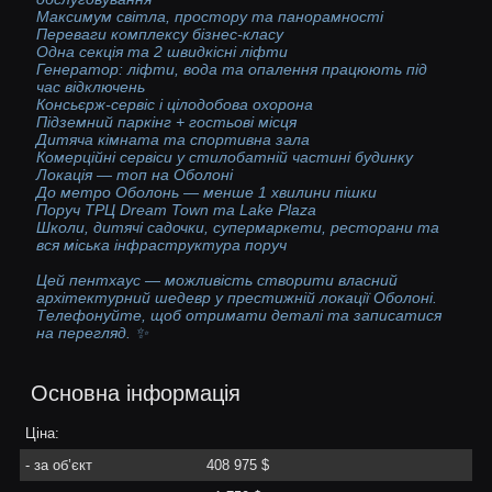
Максимум світла, простору та панорамності
Переваги комплексу бізнес-класу
Одна секція та 2 швидкісні ліфти
Генератор: ліфти, вода та опалення працюють під
час відключень
Консьєрж-сервіс і цілодобова охорона
Підземний паркінг + гостьові місця
Дитяча кімната та спортивна зала
Комерційні сервіси у стилобатній частині будинку
Локація — топ на Оболоні
До метро Оболонь — менше 1 хвилини пішки
Поруч ТРЦ Dream Town та Lake Plaza
Школи, дитячі садочки, супермаркети, ресторани та
вся міська інфраструктура поруч
Цей пентхаус — можливість створити власний
архітектурний шедевр у престижній локації Оболоні.
Телефонуйте, щоб отримати деталі та записатися
на перегляд. ✨
Основна інформація
Ціна:
- за об’єкт
408 975 $