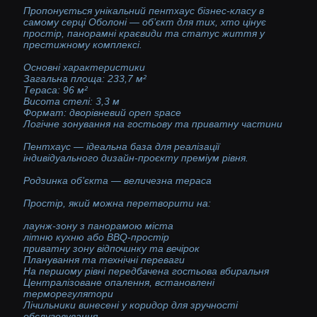
Пропонується унікальний пентхаус бізнес-класу в
самому серці Оболоні — об’єкт для тих, хто цінує
простір, панорамні краєвиди та статус життя у
престижному комплексі.
Основні характеристики
Загальна площа: 233,7 м²
Тераса: 96 м²
Висота стелі: 3,3 м
Формат: дворівневий open space
Логічне зонування на гостьову та приватну частини
Пентхаус — ідеальна база для реалізації
індивідуального дизайн-проєкту преміум рівня.
Родзинка об’єкта — величезна тераса
Простір, який можна перетворити на:
лаунж-зону з панорамою міста
літню кухню або BBQ-простір
приватну зону відпочинку та вечірок
Планування та технічні переваги
На першому рівні передбачена гостьова вбиральня
Централізоване опалення, встановлені
терморегулятори
Лічильники винесені у коридор для зручності
обслуговування