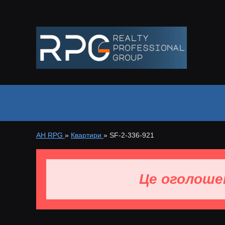
АН RPG
»
Квартири
»
SF-2-336-921
Це оголоше