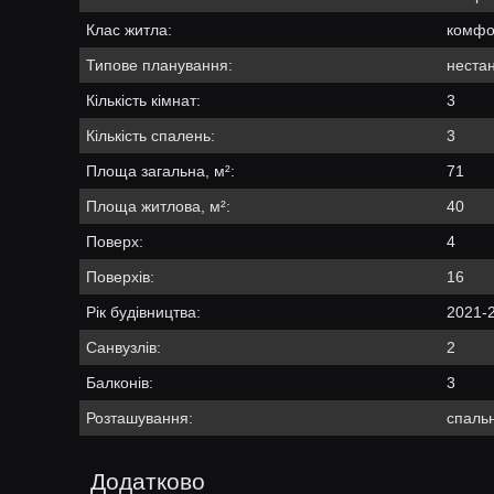
Клас житла:
комфо
Типове планування:
неста
Кількість кімнат:
3
Кількість спалень:
3
Площа загальна, м²:
71
Площа житлова, м²:
40
Поверх:
4
Поверхів:
16
Рік будівництва:
2021-
Санвузлів:
2
Балконів:
3
Розташування:
спальн
Додатково