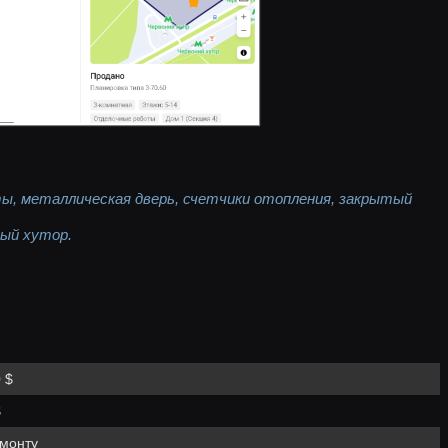
ы, металлическая дверь, счетчики отопления, закрытый
ый хутор.
 $
$
емонту