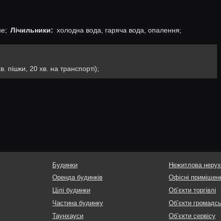
е;
Лічильники:
холодна вода, гаряча вода, опалення;
в. пішки, 20 хв. на транспорті);
Будинки
Нежитлова нерух
Оренда будинків
Офісні приміщен
Цілі будинки
Об’єкти торгівлі
Частина будинку
Об’єкти громадс
Таунхауси
Об’єкти сервісу