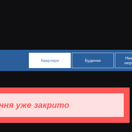
Не
Квартири
Будинки
нер
ння уже закрито