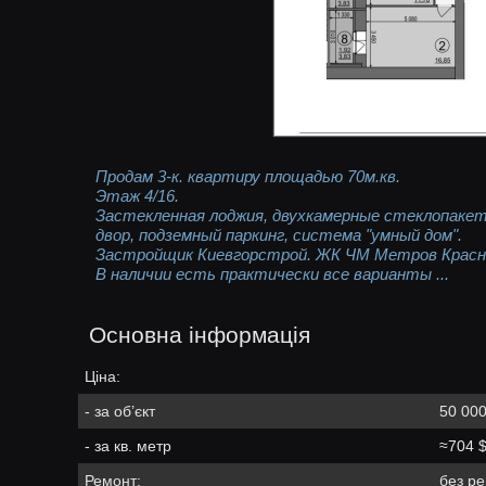
Продам 3-к. квартиру площадью 70м.кв.
Этаж 4/16.
Застекленная лоджия, двухкамерные стеклопакет
двор, подземный паркинг, система "умный дом".
Застройщик Киевгорстрой. ЖК ЧМ Метров Красн
В наличии есть практически все варианты ...
Основна інформація
Ціна:
- за об’єкт
50 000
- за кв. метр
≈704 
Ремонт:
без р