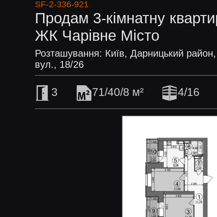
SF-2-336-921
Продам 3-кімнатну кварти
ЖК Чарівне Місто
Розташування: Київ, Дарницький район,
вул., 18/26
3
71/40/8 м²
4/16