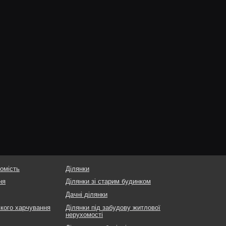
омість
Ділянки
ня
Ділянки зі старим будинком
Дачні ділянки
ького харчування
Ділянки під забудову житлової
нерухомості